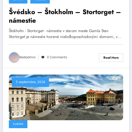
Švédsko – Štokholm – Stortorget –
námestie
Štokholm - Stortorget - námestie v starom meste Gamla Stan
Stortorget je námestie tvorené niekoľkoposchodovými domami, v…
Redadmin
0 Comments
Read More
3 septembra, 2024
EURÓPA