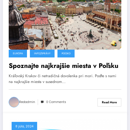
EURÓPA
INFO/SPRÁVY
POĽSKO
Spoznajte najkrajšie miesta v Poľsku
Kráľovský Krakov či netradičná dovolenka pri mori. Poďte s nami
na najkrajšie miesta v susednom…
Redadmin
0 Comments
Read More
8 júla, 2024