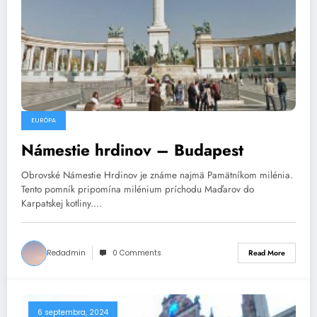
EURÓPA
Námestie hrdinov – Budapest
Obrovské Námestie Hrdinov je známe najmä Pamätníkom milénia.
Tento pomník pripomína milénium príchodu Maďarov do
Karpatskej kotliny.…
Redadmin
0 Comments
Read More
6 septembra, 2024