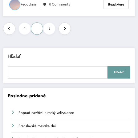
Redadmin
0 Comments
Read More
Stránkovanie
1
2
3
príspevkov
Hľadať
Hľadať
Posledne pridané
Poprad navštívil turecký veľvyslanec
Bratislavské mestské dni