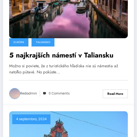
EURÓPA
TALIANSKO
5 najkrajších námestí v Taliansku
Možno si poviete, že z turistického hľadiska nie sú námestia až
natoľko pútavé. No pokúste…
Redadmin
0 Comments
Read More
4 septembra, 2024