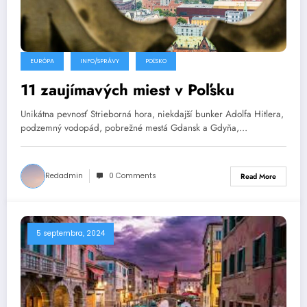
EURÓPA
INFO/SPRÁVY
POĽSKO
11 zaujímavých miest v Poľsku
Unikátna pevnosť Strieborná hora, niekdajší bunker Adolfa Hitlera,
podzemný vodopád, pobrežné mestá Gdansk a Gdyňa,…
Redadmin
0 Comments
Read More
5 septembra, 2024