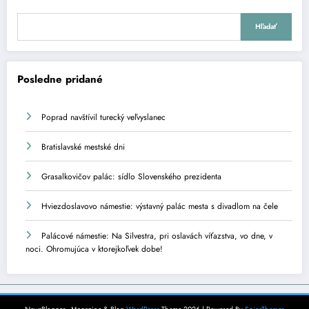
Hľadať
Posledne pridané
Poprad navštívil turecký veľvyslanec
Bratislavské mestské dni
Grasalkovičov palác: sídlo Slovenského prezidenta
Hviezdoslavovo námestie: výstavný palác mesta s divadlom na čele
Palácové námestie: Na Silvestra, pri oslavách víťazstva, vo dne, v
noci. Ohromujúca v ktorejkoľvek dobe!