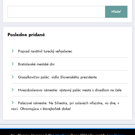
Hľadať
Posledne pridané
Poprad navštívil turecký veľvyslanec
Bratislavské mestské dni
Grasalkovičov palác: sídlo Slovenského prezidenta
Hviezdoslavovo námestie: výstavný palác mesta s divadlom na čele
Palácové námestie: Na Silvestra, pri oslavách víťazstva, vo dne, v
noci. Ohromujúca v ktorejkoľvek dobe!