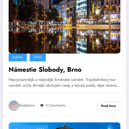
EURÓPA
ČESKO
Námestie Slobody, Brno
Nejvýznamnější a nejživější brněnské náměstí. Trojúhelníkový tvar
náměstí určily dřívější obchodní cesty a bývalý potok, lépe řečeno…
Redadmin
0 Comments
Read More