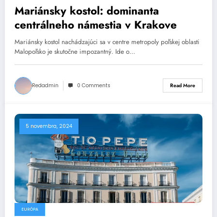
Mariánsky kostol: dominanta
centrálneho námestia v Krakove
Mariánsky kostol nachádzajúci sa v centre metropoly poľskej oblasti
Malopoľsko je skutočne impozantný. Ide o…
Redadmin
0 Comments
Read More
5 novembra, 2024
EURÓPA