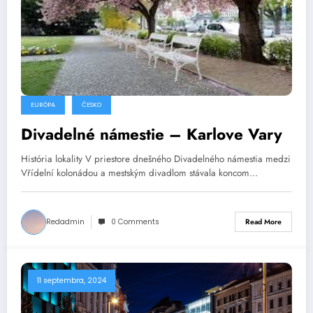
EURÓPA
ČESKO
Divadelné námestie – Karlove Vary
História lokality V priestore dnešného Divadelného námestia medzi
Vřídelní kolonádou a mestským divadlom stávala koncom…
Redadmin
0 Comments
Read More
11 septembra, 2024