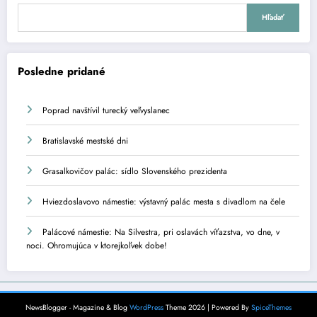
Hľadať
Posledne pridané
Poprad navštívil turecký veľvyslanec
Bratislavské mestské dni
Grasalkovičov palác: sídlo Slovenského prezidenta
Hviezdoslavovo námestie: výstavný palác mesta s divadlom na čele
Palácové námestie: Na Silvestra, pri oslavách víťazstva, vo dne, v
noci. Ohromujúca v ktorejkoľvek dobe!
NewsBlogger - Magazine & Blog
WordPress
Theme 2026 | Powered By
SpiceThemes