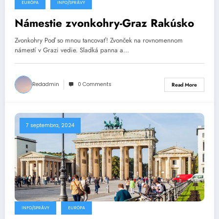
EURÓPA
INFO/SPRÁVY
Námestie zvonkohry-Graz Rakúsko
Zvonkohry Poď so mnou tancovať! Zvonček na rovnomennom
námestí v Grazi vedie. Sladká panna a…
Redadmin
0 Comments
Read More
7 septembra, 2024
INFO/SPRÁVY
EURÓPA