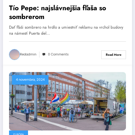
Tío Pepe: najslávnejšia fľaša so
sombrerom
Dať fľaši sombrero na hrdlo a umiestniť reklamu na vrchol budovy
na námestí Puerta del…
Redadmin
0 Comments
Read More
4 novembra, 2024
EURÓPA