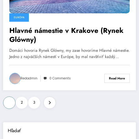
EURÓPA
Hlavné námestie v Krakove (Rynek
Glówny)
Domáci hovoria Rynek Glówny, my zase hovoríme Hlavné námestie.
Jedno z najväčších námestí v Európe, by mal navštíviť každý…
Redadmin
0 Comments
Read More
Stránkovanie
1
2
3
príspevkov
Hľadať