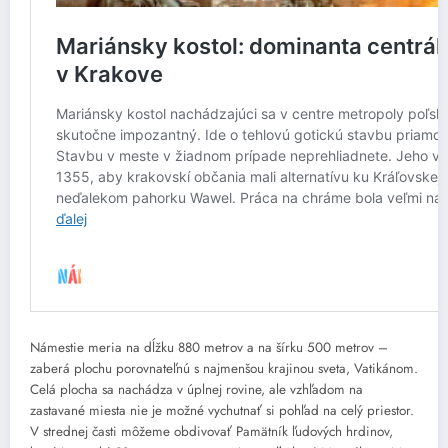
Námestie meria na dĺžku 880 metrov a na šírku 500 metrov –
zaberá plochu porovnateľnú s najmenšou krajinou sveta, Vatikánom.
Celá plocha sa nachádza v úplnej rovine, ale vzhľadom na
zastavané miesta nie je možné vychutnať si pohľad na celý priestor.
V strednej časti môžeme obdivovať Pamätník ľudových hrdinov,