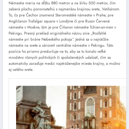
Námestie meria na dĺžku 880 metrov a na šírku 500 metrov, čím
zaberá plochu porovnateľnú s najmenšou krajinou sveta, Vatikánom.
To, čo pre Čechov znamená Staromestské námestie v Prahe, pre
Angličanov Trafalgar square v Londýne či pre Rusov Červené
námestie v Moskve, tým je pre Číňanov námestie Tchien-an-men v
Pekingu. Presný preklad originálneho názvu znie „Rozľahlé
námestie pri bráne Nebeského pokoja“. Jedná sa o najväčšie
námestie na svete a zároveň centrálne námestie v Pekingu. Táto
pozícia ho priamo predurčuje na to, aby sa tu konalo veľké
množstvo rôznych politických či spoločenských udalostí, čím sa
automaticky zaraďuje medzi najstráženejšie miesta krajiny, a možno
aj celého sveta.