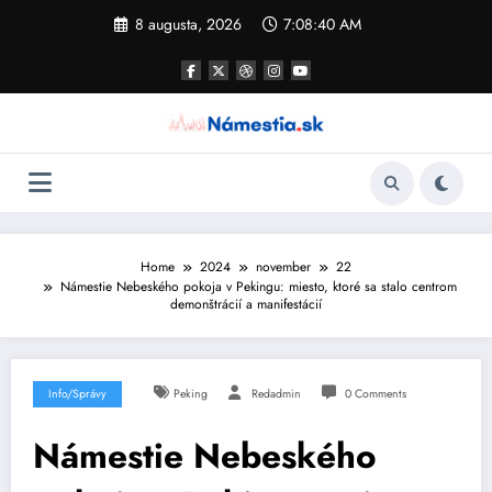
Skip
8 augusta, 2026
7:08:41 AM
to
content
Home
2024
november
22
Námestie Nebeského pokoja v Pekingu: miesto, ktoré sa stalo centrom
demonštrácií a manifestácií
Info/Správy
Peking
Redadmin
0 Comments
Námestie Nebeského