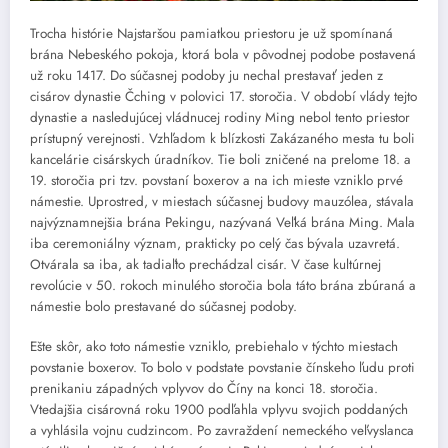
Trocha histórie Najstaršou pamiatkou priestoru je už spomínaná
brána Nebeského pokoja, ktorá bola v pôvodnej podobe postavená
už roku 1417. Do súčasnej podoby ju nechal prestavať jeden z
cisárov dynastie Čching v polovici 17. storočia. V období vlády tejto
dynastie a nasledujúcej vládnucej rodiny Ming nebol tento priestor
prístupný verejnosti. Vzhľadom k blízkosti Zakázaného mesta tu boli
kancelárie cisárskych úradníkov. Tie boli zničené na prelome 18. a
19. storočia pri tzv. povstaní boxerov a na ich mieste vzniklo prvé
námestie. Uprostred, v miestach súčasnej budovy mauzólea, stávala
najvýznamnejšia brána Pekingu, nazývaná Veľká brána Ming. Mala
iba ceremoniálny význam, prakticky po celý čas bývala uzavretá.
Otvárala sa iba, ak tadiaľto prechádzal cisár. V čase kultúrnej
revolúcie v 50. rokoch minulého storočia bola táto brána zbúraná a
námestie bolo prestavané do súčasnej podoby.
Ešte skôr, ako toto námestie vzniklo, prebiehalo v týchto miestach
povstanie boxerov. To bolo v podstate povstanie čínskeho ľudu proti
prenikaniu západných vplyvov do Číny na konci 18. storočia.
Vtedajšia cisárovná roku 1900 podľahla vplyvu svojich poddaných
a vyhlásila vojnu cudzincom. Po zavraždení nemeckého veľvyslanca