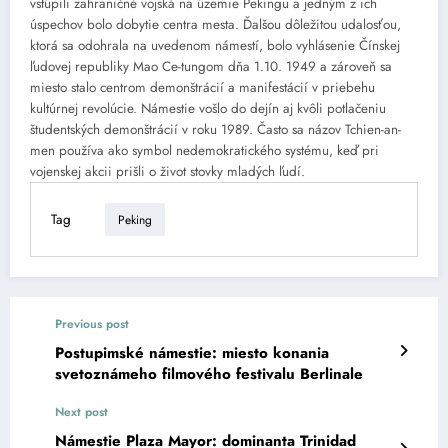
vstúpili zahraničné vojská na územie Pekingu a jedným z ich
úspechov bolo dobytie centra mesta. Ďalšou dôležitou udalosťou,
ktorá sa odohrala na uvedenom námestí, bolo vyhlásenie Čínskej
ľudovej republiky Mao Ce-tungom dňa 1.10. 1949 a zároveň sa
miesto stalo centrom demonštrácií a manifestácií v priebehu
kultúrnej revolúcie. Námestie vošlo do dejín aj kvôli potlačeniu
študentských demonštrácií v roku 1989. Často sa názov Tchien-an-
men používa ako symbol nedemokratického systému, keď pri
vojenskej akcii prišli o život stovky mladých ľudí.
Tag
Peking
Previous post
Postupimské námestie: miesto konania
svetoznámeho filmového festivalu Berlinale
Next post
Námestie Plaza Mayor: dominanta Trinidad