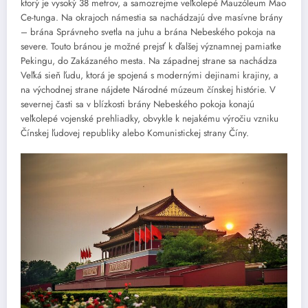
ktorý je vysoký 38 metrov, a samozrejme veľkolepé Mauzóleum Mao
Ce-tunga. Na okrajoch námestia sa nachádzajú dve masívne brány
– brána Správneho svetla na juhu a brána Nebeského pokoja na
severe. Touto bránou je možné prejsť k ďalšej významnej pamiatke
Pekingu, do Zakázaného mesta. Na západnej strane sa nachádza
Veľká sieň ľudu, ktorá je spojená s modernými dejinami krajiny, a
na východnej strane nájdete Národné múzeum čínskej histórie. V
severnej časti sa v blízkosti brány Nebeského pokoja konajú
veľkolepé vojenské prehliadky, obvykle k nejakému výročiu vzniku
Čínskej ľudovej republiky alebo Komunistickej strany Číny.